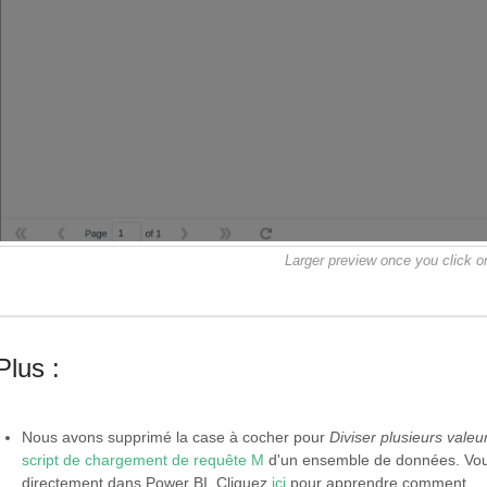
Larger preview once you click o
Plus :
Nous avons supprimé la case à cocher pour
Diviser plusieurs valeu
script de chargement de requête M
d'un ensemble de données. Vous 
directement dans Power BI. Cliquez
ici
pour apprendre comment.