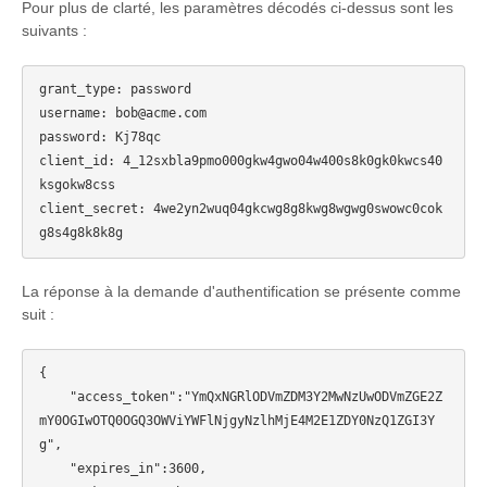
Pour plus de clarté, les paramètres décodés ci-dessus sont les
suivants :
grant_type: password

username: bob@acme.com

password: Kj78qc

client_id: 4_12sxbla9pmo000gkw4gwo04w400s8k0gk0kwcs40
ksgokw8css

client_secret: 4we2yn2wuq04gkcwg8g8kwg8wgwg0swowc0cok
La réponse à la demande d'authentification se présente comme
suit :
{

    "access_token":"YmQxNGRlODVmZDM3Y2MwNzUwODVmZGE2Z
mY0OGIwOTQ0OGQ3OWViYWFlNjgyNzlhMjE4M2E1ZDY0NzQ1ZGI3Y
g",

    "expires_in":3600,
