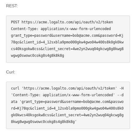
REST:
POST https://acme.logalto.com/api/oauth/v2/token

Content-Type: application/x-www-form-urlencoded

grant_type=password&username=bob@acme.com&password=Kj
78qc&client_id=4_12sxbla9pmo000gkw4gwo04w400s8k0gk0kw
cs40ksgokw8css&client_secret=4we2yn2wuq04gkcwg8g8kwg8
Curl:
curl 'https://acme.logalto.com/api/oauth/v2/token' -H 
'Content-Type: application/x-www-form-urlencoded' --d
ata 'grant_type=password&username=bob@acme.com&passwo
rd=Kj78qc&client_id=4_12sxbla9pmo000gkw4gwo04w400s8k0
gk0kwcs40ksgokw8css&client_secret=4we2yn2wuq04gkcwg8g