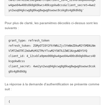
w4gwo04w400s8k0gk0kwcs40ksgokw8css&client_secret=4we2
Pour plus de clarté, les paramètres décodés ci-dessus sont les
suivants :
grant_type: refresh_token

refresh_token: ZGMyOTI0Y2FkYWNiZjc5YmNmZDkwM2Y5MDNiNm
VlMTZmOTRlZmUwMzM3ZTMzYTcwM2Y5NTk2ZWE1NzgwNDY5YQ

client_id: 4_12sxbla9pmo000gkw4gwo04w400s8k0gk0kwcs40
ksgokw8css

client_secret: 4we2yn2wuq04gkcwg8g8kwg8wgwg0swowc0cok
La réponse à la demande d'authentification se présente comme
suit :
{
