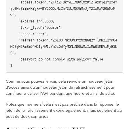
    "access_token":"ZTliZTBkYWI1MDVlMzRjZTAxMjg1Y2Y4Y
jU0MzZiYmNkYjkwMTY2OGQzMzZhY2UzMDJhMmJjY2IxMzY2OWMxM
w",

    "expires_in":3600,

    "token_type":"bearer",

    "scope":"user",

    "refresh_token":"ZGE0OTNkODM3YzMxNGQ2YTlmN2I2YmU4
MDZjM2RmZmQ4M2IyNWIzYmJiOWYyMGNiNDQwMzIzMWQ1MDViMjE5N
Q",

    "password_do_not_comply_with_policy":false

Comme vous pouvez le voir, cela renvoie un nouveau jeton
d'accès ainsi qu'un nouveau jeton de rafraîchissement pour
continuer à utiliser l'API pendant une heure et ainsi de suite.
Notez que, même si cela n'est pas précisé dans la réponse, le
jeton de rafraîchissement expire également, mais seulement au
bout de deux semaines.