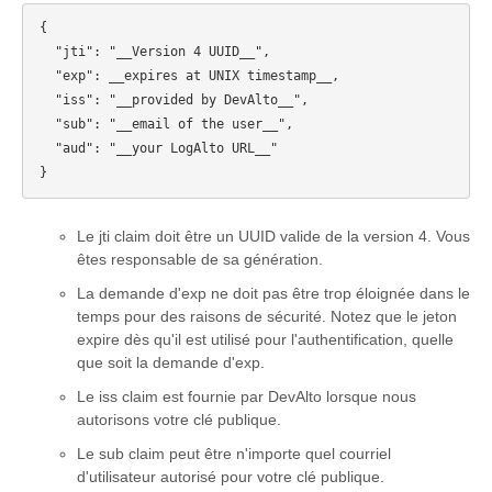
{

  "jti": "__Version 4 UUID__",

  "exp": __expires at UNIX timestamp__,

  "iss": "__provided by DevAlto__",

  "sub": "__email of the user__",

  "aud": "__your LogAlto URL__"

Le jti claim doit être un UUID valide de la version 4. Vous
êtes responsable de sa génération.
La demande d'exp ne doit pas être trop éloignée dans le
temps pour des raisons de sécurité. Notez que le jeton
expire dès qu'il est utilisé pour l'authentification, quelle
que soit la demande d'exp.
Le iss claim est fournie par DevAlto lorsque nous
autorisons votre clé publique.
Le sub claim peut être n'importe quel courriel
d'utilisateur autorisé pour votre clé publique.