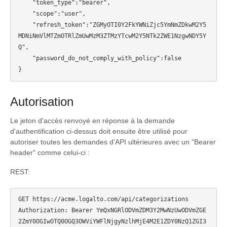
    "token_type":"bearer",

    "scope":"user",

    "refresh_token":"ZGMyOTI0Y2FkYWNiZjc5YmNmZDkwM2Y5
MDNiNmVlMTZmOTRlZmUwMzM3ZTMzYTcwM2Y5NTk2ZWE1NzgwNDY5Y
Q",

    "password_do_not_comply_with_policy":false

Autorisation
Le jeton d'accès renvoyé en réponse à la demande
d'authentification ci-dessus doit ensuite être utilisé pour
autoriser toutes les demandes d'API ultérieures avec un "Bearer
header" comme celui-ci :
REST:
GET https://acme.logalto.com/api/categorizations

Authorization: Bearer YmQxNGRlODVmZDM3Y2MwNzUwODVmZGE
2ZmY0OGIwOTQ0OGQ3OWViYWFlNjgyNzlhMjE4M2E1ZDY0NzQ1ZGI3