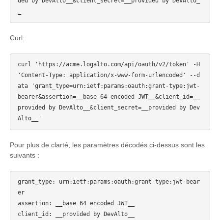
ded by DevAlto__&client_secret=__provided by DevAlto_
Curl:
curl 'https://acme.logalto.com/api/oauth/v2/token' -H 
'Content-Type: application/x-www-form-urlencoded' --d
ata 'grant_type=urn:ietf:params:oauth:grant-type:jwt-
bearer&assertion=__base 64 encoded JWT__&client_id=__
provided by DevAlto__&client_secret=__provided by Dev
Pour plus de clarté, les paramètres décodés ci-dessus sont les
suivants :
grant_type: urn:ietf:params:oauth:grant-type:jwt-bear
er

assertion: __base 64 encoded JWT__

client_id: __provided by DevAlto__
