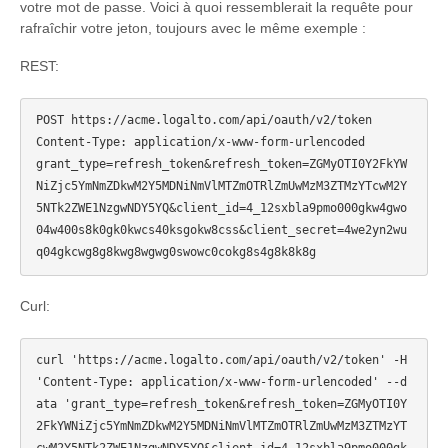
votre mot de passe. Voici à quoi ressemblerait la requête pour
rafraîchir votre jeton, toujours avec le même exemple :
REST:
POST https://acme.logalto.com/api/oauth/v2/token

Content-Type: application/x-www-form-urlencoded

grant_type=refresh_token&refresh_token=ZGMyOTI0Y2FkYW
NiZjc5YmNmZDkwM2Y5MDNiNmVlMTZmOTRlZmUwMzM3ZTMzYTcwM2Y
5NTk2ZWE1NzgwNDY5YQ&client_id=4_12sxbla9pmo000gkw4gwo
04w400s8k0gk0kwcs40ksgokw8css&client_secret=4we2yn2wu
Curl:
curl 'https://acme.logalto.com/api/oauth/v2/token' -H 
'Content-Type: application/x-www-form-urlencoded' --d
ata 'grant_type=refresh_token&refresh_token=ZGMyOTI0Y
2FkYWNiZjc5YmNmZDkwM2Y5MDNiNmVlMTZmOTRlZmUwMzM3ZTMzYT
cwM2Y5NTk2ZWE1NzgwNDY5YQ&client_id=4_12sxbla9pmo000gk