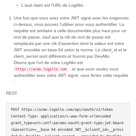
L'aud claim est l'URL de LogAlto.
Une fois que vous avez votre JWT signé avec les exigences
ci-dessus, vous pouvez l'utiliser pour vous authentifier. La
requête est similaire à celle documentée plus haut pour un
mot de passe, sauf que la clé de mot de passe est
remplacée par une clé d'assertion dont la valeur est votre
JWT encodée en base 64 selon la norme. Le client_id et le
client_secret sont différents et fournis par DevAlto.
Disons que l'url de votre LogAlto est
, et que vous voulez vous
https://acme.logalto.com
authentifier avec votre JWT signé, vous feriez cette requête
:
REST:
POST https://acme.logalto.com/api/oauth/v2/token

Content-Type: application/x-www-form-urlencoded

grant_type=urn:ietf:params:oauth:grant-type:jwt-beare
r&assertion=__base 64 encoded JWT__&client_id=__provi