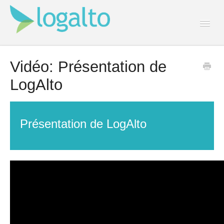
Togg
Navi
Contact
Vidéo: Présentation de
LogAlto
Présentation de LogAlto