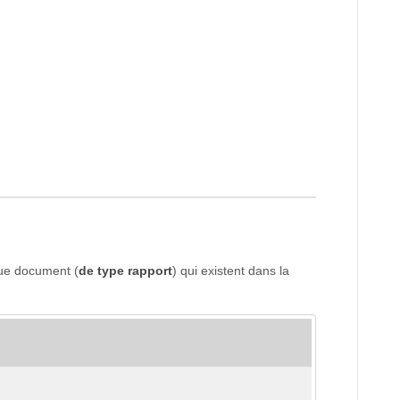
que document (
de type rapport
) qui existent dans la