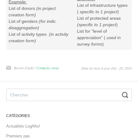
Example:
List of infrastructure types
List of donors
(in project
(
specific to 1 project
)
creation form)
List of protected areas
List of genders
(for indic.
(specific to 1 project
)
disaggregation)
List for "level of
List of activity types
(in activity
appreciation" (
used in
creation form)
survey forms
)
Besoin d'aide?
Contactez-nous
Date de mise à jour Déc. 20, 2024
CATÉGORIES
Actualités LogAlto!
Premiers pas